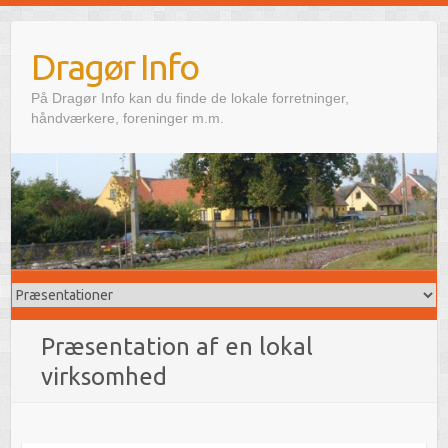
Skip
to
Dragør Info
content
På Dragør Info kan du finde de lokale forretninger,
håndværkere, foreninger m.m.
Præsentation af en lokal
virksomhed